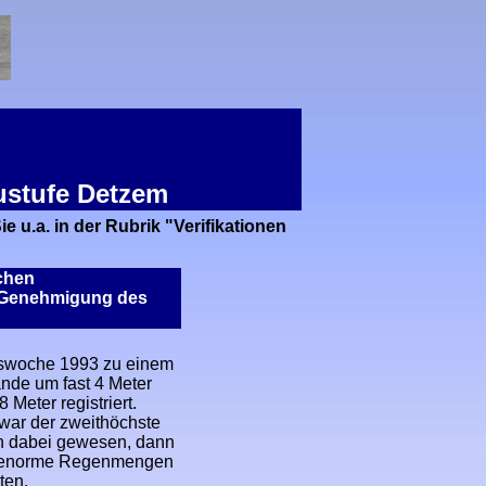
austufe Detzem
u.a. in der Rubrik "Verifikationen
ichen
her Genehmigung des
htswoche 1993 zu einem
nde um fast 4 Meter
Meter registriert.
 war der zweithöchste
n dabei gewesen, dann
ur enorme Regenmengen
rten.