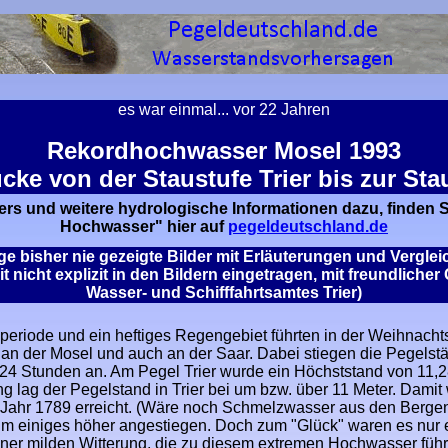
es war einmal... v
or 22 Jahren
Rekordhochwasser Mosel 1993
cke von der Staustufe Trier bis zur St
 und weitere hydrologische Informationen dazu, finden Sie 
Hochwasser" hier auf
pegeldeutschland.de
ge bisher nie gezeigte Bilder mit Erläuterungen und Vergle
it nicht explizit in den Bildern eingetragen, mit freundlic
Wasser- und Schifffahrtsamtes Trier)
periode und ein heftiges Regengebiet führten in der Weihnac
n der Mosel und auch an der Saar. Dabei stiegen die Pegelstä
 24 Stunden an. Am Pegel Trier wurde ein Höchststand von 11,28 
 lag der Pegelstand in Trier bei um bzw. über 11 Meter. Damit
 Jahr 1789 erreicht. (Wäre noch Schmelzwasser aus den Berge
um einiges höher angestiegen. Doch zum "Glück" waren es n
iner milden Witterung, die zu diesem extremen Hochwasser füh